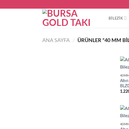
Skip
to
content
BILEZIK
ANA SAYFA
/
ÜRÜNLER “40 MM BIL
40MM
Altı
BLZ
1.22
40MM