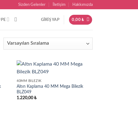
Sizden Gelenler
İletişim
Hakkımızda
ÜPE
GIRIŞ YAP
0,00
₺
40MM BILEZIK
k
Altın Kaplama 40 MM Mega Bilezik
BLZ049
1.220,00
₺