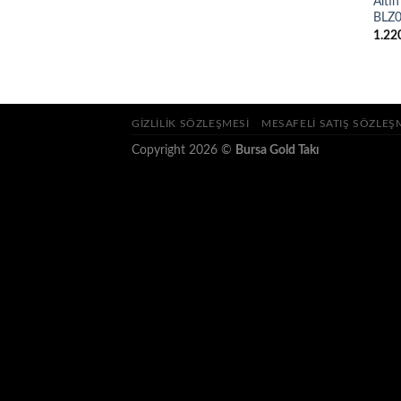
Altı
BLZ
1.22
GIZLILIK SÖZLEŞMESI
MESAFELI SATIŞ SÖZLEŞ
Copyright 2026 ©
Bursa Gold Takı