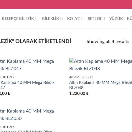
KELEPÇE BILEZIK
BILEKLIK
KOLYE
SETLER
YÜZÜK
K
EZIK” OLARAK ETIKETLENDI
Showing all 4 results
 BILEZIK
40MM BILEZIK
n Kaplama 40 MM Mega Bilezik
Altın Kaplama 40 MM Mega Bilezi
047
BLZ048
0,00
₺
1.220,00
₺
 BILEZIK