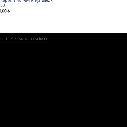
n Kaplama 40 MM Mega Bilezik
050
0,00
₺
MESI
ÖDEME VE TESLIMAT