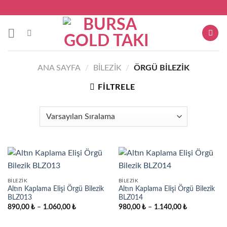
Skip
to
content
ANA SAYFA
/
BILEZIK
/
ÖRGÜ BILEZIK
FILTRELE
BILEZIK
BILEZIK
Altın Kaplama Elişi Örgü Bilezik
Altın Kaplama Elişi Örgü Bilezik
BLZ013
BLZ014
Fiyat
Fiyat
890,00
₺
–
1.060,00
₺
980,00
₺
–
1.140,00
₺
aralığı:
aralığı:
890,00 ₺
980,00 ₺
-
-