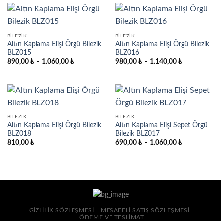
1.060,00 ₺
1.140,00 ₺
BILEZIK
BILEZIK
Altın Kaplama Elişi Örgü Bilezik
Altın Kaplama Elişi Örgü Bilezik
BLZ015
BLZ016
Fiyat
Fiyat
890,00
₺
–
1.060,00
₺
980,00
₺
–
1.140,00
₺
aralığı:
aralığı:
890,00 ₺
980,00 ₺
-
-
1.060,00 ₺
1.140,00 ₺
BILEZIK
BILEZIK
Altın Kaplama Elişi Örgü Bilezik
Altın Kaplama Elişi Sepet Örgü
BLZ018
Bilezik BLZ017
Fiyat
810,00
₺
690,00
₺
–
1.060,00
₺
aralığı:
690,00 ₺
-
1.060,00 ₺
GIZLILIK SÖZLEŞMESI
MESAFELI SATIŞ SÖZLEŞMESI
ÖDEME VE TESLIMAT