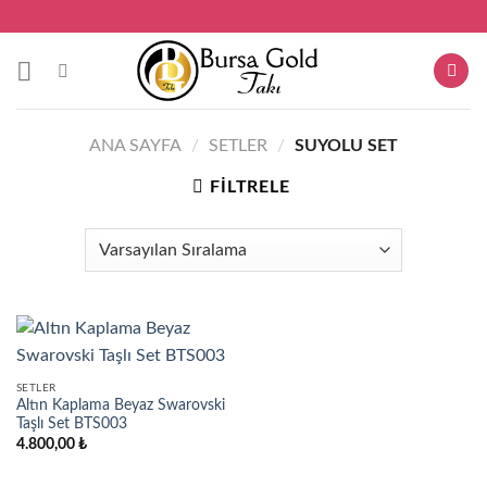
Skip
to
content
ANA SAYFA
/
SETLER
/
SUYOLU SET
FILTRELE
SETLER
Altın Kaplama Beyaz Swarovski
Taşlı Set BTS003
4.800,00
₺