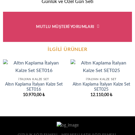
Günlük ve Özel Gün Seti
MUTLU MÜŞTERI YORUMLARI
İLGILI ÜRÜNLER
İTALYAN KALZE SET
İTALYAN KALZE SET
Altın Kaplama İtalyan Kalze Set
Altın Kaplama İtalyan Kalze Set
SET016
SET025
10.970,00
₺
12.110,00
₺
GIZLILIK SÖZLEŞMESI
MESAFELI SATIŞ SÖZLEŞMESI