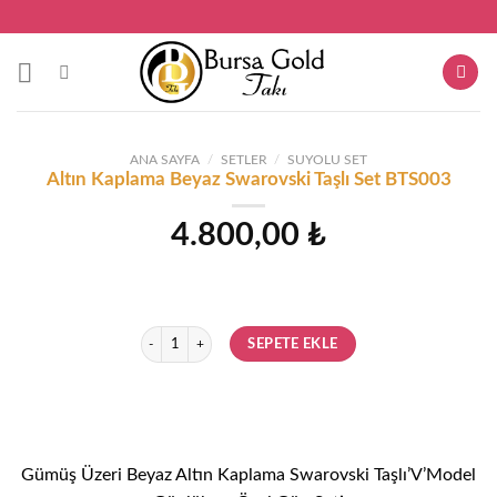
Skip
to
content
ANA SAYFA
/
SETLER
/
SUYOLU SET
Altın Kaplama Beyaz Swarovski Taşlı Set BTS003
4.800,00
₺
Altın Kaplama Beyaz Swarovski Taşlı Set BTS003 adet
SEPETE EKLE
Gümüş Üzeri Beyaz Altın Kaplama Swarovski Taşlı’V’Model