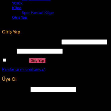
Yüzük
Küpe
Spor Fantazi Küpe
Giriş Yap
Giriş Yap
Kullanıcı adı veya e-posta adresi
*
Parola
*
Beni hatırla
Giriş Yap
Parolanızı mı unuttunuz?
Üye Ol
E-posta adresi
*
Yeni parola oluşturmanız için e-posta adresinize bir bağlantı
gönderilecek.