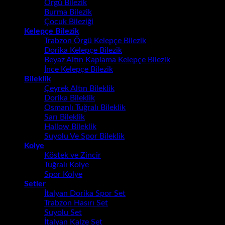
Örgü Bilezik
Burma Bilezik
Çocuk Bileziği
Kelepçe Bilezik
Trabzon Örgü Kelepçe Bilezik
Dorika Kelepçe Bilezik
Beyaz Altın Kaplama Kelepçe Bilezik
İnce Kelepçe Bilezik
Bileklik
Çeyrek Altın Bileklik
Dorika Bileklik
Osmanlı Tuğralı Bileklik
Sarı Bileklik
Hallow Bileklik
Suyolu Ve Spor Bileklik
Kolye
Köstek ve Zincir
Tuğralı Kolye
Spor Kolye
Setler
İtalyan Dorika Spor Set
Trabzon Hasırı Set
Suyolu Set
İtalyan Kalze Set