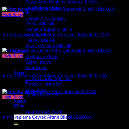
Beyaz Altın Kaplama Kelepçe Bilezik
1.540,00
₺
İnce Kelepçe Bilezik
Bileklik
Hızlı Bakış
Çeyrek Altın Bileklik
Dorika Bileklik
Bileklik
Osmanlı Tuğralı Bileklik
Altın Kaplama Çeyrek Altın Çerçeveli Bileklik BLK023
Sarı Bileklik
Hallow Bileklik
1.060,00
₺
Suyolu Ve Spor Bileklik
Kolye
Hızlı Bakış
Köstek ve Zincir
Tuğralı Kolye
Bileklik
Spor Kolye
Setler
Altın Kaplama Çeyrek Altın Çerçeveli Bileklik BLK20
İtalyan Dorika Spor Set
Trabzon Hasırı Set
620,00
₺
Suyolu Set
İtalyan Kalze Set
Hızlı Bakış
Yüzük
Küpe
Bileklik
Spor Fantazi Küpe
Ara:
Altın Kaplama Çeyrek Altınlı Bileklik BLK036
1.380,00
₺