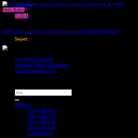
Giriş Yap
Hızlı Bakış
0,00
₺
Bileklik
Sepetinizde ürün bulunmuyor.
Altın Kaplama Çeyrek Altınlı Çerçeveli Bileklik BLK021
Sepet
1.140,00
₺
Sepetinizde ürün bulunmuyor.
Gizlilik Sözleşmesi
Mesafeli Satış Sözleşmesi
Ödeme ve Teslimat
Copyright 2026 ©
Bursa Gold Takı
Ara:
Bilezik
15mm Bilezik
20mm Bilezik
30mm Bilezik
40mm Bilezik
Kilitli Bilezik