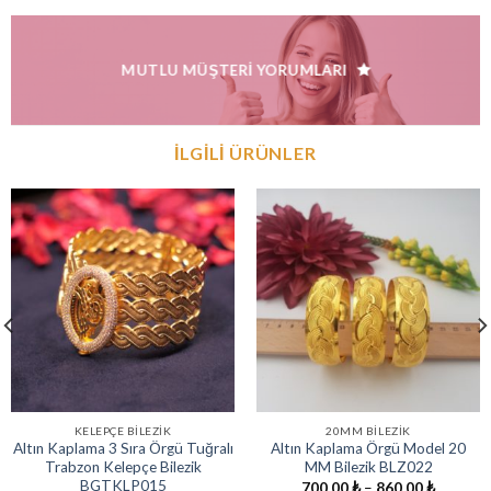
MUTLU MÜŞTERI YORUMLARI
İLGILI ÜRÜNLER
KELEPÇE BILEZIK
20MM BILEZIK
Altın Kaplama 3 Sıra Örgü Tuğralı
Altın Kaplama Örgü Model 20
Trabzon Kelepçe Bilezik
MM Bilezik BLZ022
BGTKLP015
Fiyat
700,00
₺
–
860,00
₺