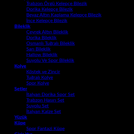
Trabzon Örgü Kelepçe Bilezik
Dorika Kelepçe Bilezik
Beyaz Altın Kaplama Kelepçe Bilezik
İnce Kelepçe Bilezik
Bileklik
Çeyrek Altın Bileklik
Dorika Bileklik
Osmanlı Tuğralı Bileklik
Sarı Bileklik
Hallow Bileklik
Suyolu Ve Spor Bileklik
Kolye
Köstek ve Zincir
Tuğralı Kolye
Spor Kolye
Setler
İtalyan Dorika Spor Set
Trabzon Hasırı Set
Suyolu Set
İtalyan Kalze Set
Yüzük
Küpe
Spor Fantazi Küpe