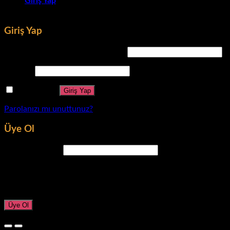
Giriş Yap
Giriş Yap
Kullanıcı adı veya e-posta adresi
*
Parola
*
Beni hatırla
Giriş Yap
Parolanızı mı unuttunuz?
Üye Ol
E-posta adresi
*
Yeni parola oluşturmanız için e-posta adresinize bir bağlantı gö
Kişisel verileriniz bu web sitesindeki deneyiminizi desteklemek
Üye Ol