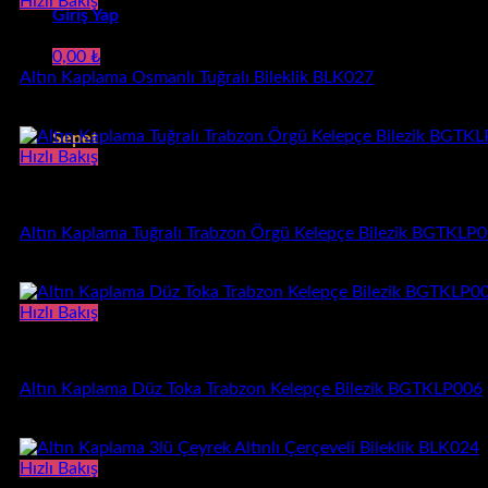
570,00 ₺
Hızlı Bakış
Giriş Yap
-
Bileklik
650,00 ₺
0,00
₺
Altın Kaplama Osmanlı Tuğralı Bileklik BLK027
Sepetinizde ürün bulunmuyor.
1.380,00
₺
Sepet
Hızlı Bakış
Sepetinizde ürün bulunmuyor.
Kelepçe Bilezik
Altın Kaplama Tuğralı Trabzon Örgü Kelepçe Bilezik BGTKLP
3.250,00
₺
Hızlı Bakış
Kelepçe Bilezik
Altın Kaplama Düz Toka Trabzon Kelepçe Bilezik BGTKLP006
3.250,00
₺
Hızlı Bakış