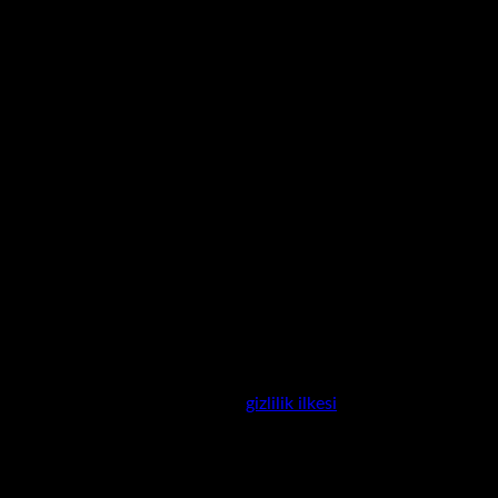
nderilecek.
, hesabınıza erişimi yönetmek ve
gizlilik ilkesi
sayfamızda açıklanan 