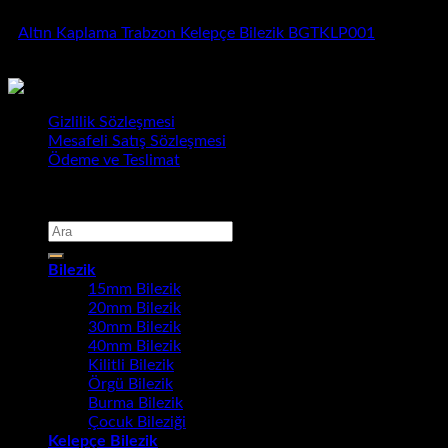
Altın Kaplama Trabzon Kelepçe Bilezik BGTKLP001
3.250,00
₺
Gizlilik Sözleşmesi
Mesafeli Satış Sözleşmesi
Ödeme ve Teslimat
Copyright 2026 ©
Bursa Gold Takı
Ara:
Bilezik
15mm Bilezik
20mm Bilezik
30mm Bilezik
40mm Bilezik
Kilitli Bilezik
Örgü Bilezik
Burma Bilezik
Çocuk Bileziği
Kelepçe Bilezik