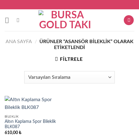
Skip
to
content
ANA SAYFA
/
ÜRÜNLER “ASANSÖR BILEKLIK” OLARAK
ETIKETLENDI
FILTRELE
BILEKLIK
Altın Kaplama Spor Bileklik
BLK087
610,00
₺