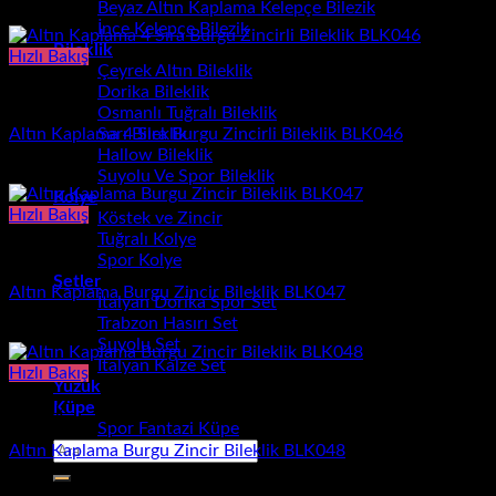
Beyaz Altın Kaplama Kelepçe Bilezik
2.190,00
₺
İnce Kelepçe Bilezik
Bileklik
Hızlı Bakış
Çeyrek Altın Bileklik
Dorika Bileklik
Bileklik
Osmanlı Tuğralı Bileklik
Altın Kaplama 4 Sıra Burgu Zincirli Bileklik BLK046
Sarı Bileklik
Hallow Bileklik
1.700,00
₺
Suyolu Ve Spor Bileklik
Kolye
Hızlı Bakış
Köstek ve Zincir
Tuğralı Kolye
Bileklik
Spor Kolye
Setler
Altın Kaplama Burgu Zincir Bileklik BLK047
İtalyan Dorika Spor Set
Trabzon Hasırı Set
780,00
₺
Suyolu Set
İtalyan Kalze Set
Hızlı Bakış
Yüzük
Küpe
Bileklik
Spor Fantazi Küpe
Ara:
Altın Kaplama Burgu Zincir Bileklik BLK048
720,00
₺