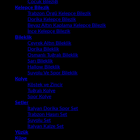
Çocuk Bileziği
Kelepçe Bilezik
Trabzon Örgü Kelepçe Bilezik
Dorika Kelepçe Bilezik
Beyaz Altın Kaplama Kelepçe Bilezik
İnce Kelepçe Bilezik
Bileklik
Çeyrek Altın Bileklik
Dorika Bileklik
Osmanlı Tuğralı Bileklik
Sarı Bileklik
Hallow Bileklik
Suyolu Ve Spor Bileklik
Kolye
Köstek ve Zincir
Tuğralı Kolye
Spor Kolye
Setler
İtalyan Dorika Spor Set
Trabzon Hasırı Set
Suyolu Set
İtalyan Kalze Set
Yüzük
Küpe