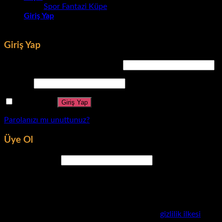
Spor Fantazi Küpe
Giriş Yap
Giriş Yap
Kullanıcı adı veya e-posta adresi
*
Parola
*
Beni hatırla
Giriş Yap
Parolanızı mı unuttunuz?
Üye Ol
E-posta adresi
*
Yeni parola oluşturmanız için e-posta adresinize bir bağlantı
gönderilecek.
Kişisel verileriniz bu web sitesindeki deneyiminizi
desteklemek, hesabınıza erişimi yönetmek ve
gizlilik ilkesi