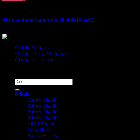
Bileklik
Altın Kaplama Samanyolu Bileklik BLK051
1.230,00
₺
Gizlilik Sözleşmesi
Mesafeli Satış Sözleşmesi
Ödeme ve Teslimat
Copyright 2026 ©
Bursa Gold Takı
Ara:
Bilezik
15mm Bilezik
20mm Bilezik
30mm Bilezik
40mm Bilezik
Kilitli Bilezik
Örgü Bilezik
Burma Bilezik