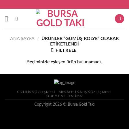
Skip
to
content
ANA SAYFA
/
ÜRÜNLER “GÜMÜŞ KOLYE” OLARAK
ETIKETLENDI
FILTRELE
Seçiminizle eşleşen ürün bulunamadı.
GIZLILIK SÖZLEŞMESI
MESAFELI SATIŞ SÖZLEŞMESI
ÖDEME VE TESLIMAT
Copyright 2026 ©
Bursa Gold Takı