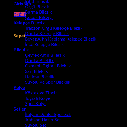
Kilitli Bilezik
Giriş Yap
Örgü Bilezik
Burma Bilezik
0,00
₺
Çocuk Bileziği
Kelepçe Bilezik
Sepetinizde ürün bulunmuyor.
Trabzon Örgü Kelepçe Bilezik
Dorika Kelepçe Bilezik
Sepet
Beyaz Altın Kaplama Kelepçe Bilezik
İnce Kelepçe Bilezik
Sepetinizde ürün bulunmuyor.
Bileklik
Çeyrek Altın Bileklik
Dorika Bileklik
Osmanlı Tuğralı Bileklik
Sarı Bileklik
Hallow Bileklik
Suyolu Ve Spor Bileklik
Kolye
Köstek ve Zincir
Tuğralı Kolye
Spor Kolye
Setler
İtalyan Dorika Spor Set
Trabzon Hasırı Set
Suyolu Set