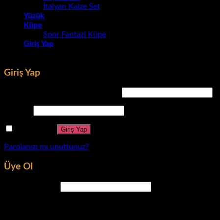
İtalyan Kalze Set
Yüzük
Küpe
Spor Fantazi Küpe
Giriş Yap
Giriş Yap
Kullanıcı adı veya e-posta adresi
*
Parola
*
Beni hatırla
Giriş Yap
Parolanızı mı unuttunuz?
Üye Ol
E-posta adresi
*
Yeni parola oluşturmanız için e-posta adresinize bir bağlantı
gönderilecek.