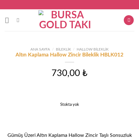
Skip
to
content
ANA SAYFA
/
BILEKLIK
/
HALLOW BILEKLIK
Altın Kaplama Hallow Zincir Bileklik HBLK012
730,00
₺
Stokta yok
Gümüş Üzeri Altın Kaplama Hallow Zincir Taşlı Sonsuzluk