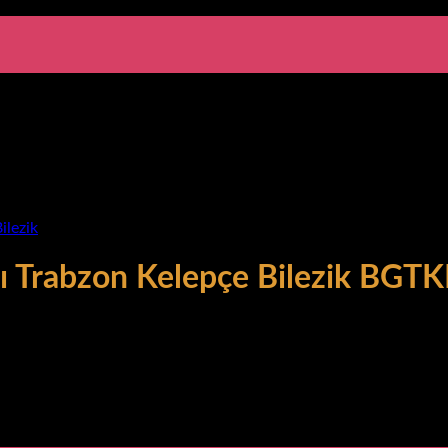
ilezik
şlı Trabzon Kelepçe Bilezik BG
bzon Hasır Kelepçe