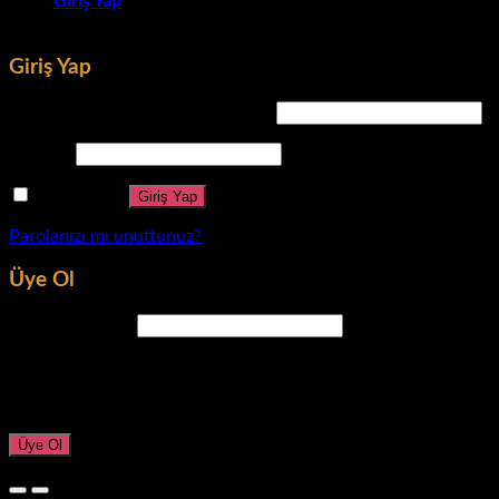
Giriş Yap
Giriş Yap
Kullanıcı adı veya e-posta adresi
*
Parola
*
Beni hatırla
Giriş Yap
Parolanızı mı unuttunuz?
Üye Ol
E-posta adresi
*
Yeni parola oluşturmanız için e-posta adresinize bir bağlantı gö
Kişisel verileriniz bu web sitesindeki deneyiminizi desteklemek
Üye Ol