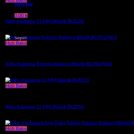
570,00 ₺
Hızlı Bakış
Giriş Yap
-
15mm Bilezik
650,00 ₺
0,00
₺
Altın Kaplama 15 MM Bilezik BLZ009
Sepetinizde ürün bulunmuyor.
Fiyat
570,00
₺
–
650,00
₺
aralığı:
Sepet
570,00 ₺
Hızlı Bakış
-
Sepetinizde ürün bulunmuyor.
Kelepçe Bilezik
650,00 ₺
Altın Kaplama Trabzon Kelepçe Bilezik BGTKLP002
3.250,00
₺
Hızlı Bakış
15mm Bilezik
Altın Kaplama 15 MM Bilezik BLZ010
Fiyat
570,00
₺
–
650,00
₺
aralığı:
570,00 ₺
Hızlı Bakış