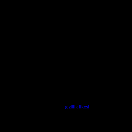
nderilecek.
, hesabınıza erişimi yönetmek ve
gizlilik ilkesi
sayfamızda açıklanan 