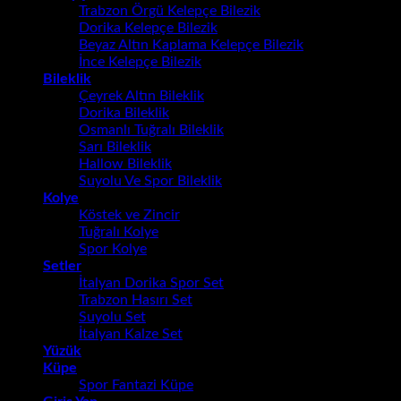
Trabzon Örgü Kelepçe Bilezik
Dorika Kelepçe Bilezik
Beyaz Altın Kaplama Kelepçe Bilezik
İnce Kelepçe Bilezik
Bileklik
Çeyrek Altın Bileklik
Dorika Bileklik
Osmanlı Tuğralı Bileklik
Sarı Bileklik
Hallow Bileklik
Suyolu Ve Spor Bileklik
Kolye
Köstek ve Zincir
Tuğralı Kolye
Spor Kolye
Setler
İtalyan Dorika Spor Set
Trabzon Hasırı Set
Suyolu Set
İtalyan Kalze Set
Yüzük
Küpe
Spor Fantazi Küpe