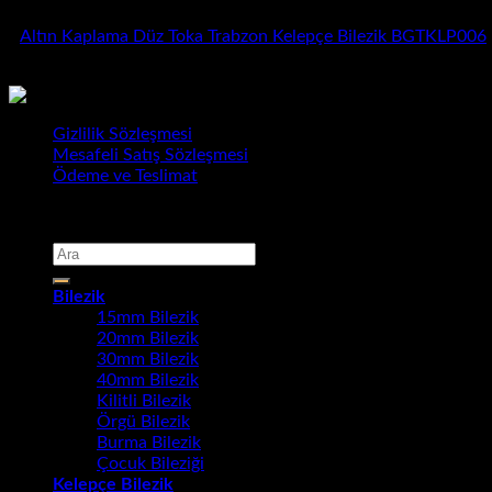
Altın Kaplama Düz Toka Trabzon Kelepçe Bilezik BGTKLP006
3.250,00
₺
Gizlilik Sözleşmesi
Mesafeli Satış Sözleşmesi
Ödeme ve Teslimat
Copyright 2026 ©
Bursa Gold Takı
Ara:
Bilezik
15mm Bilezik
20mm Bilezik
30mm Bilezik
40mm Bilezik
Kilitli Bilezik
Örgü Bilezik
Burma Bilezik
Çocuk Bileziği
Kelepçe Bilezik