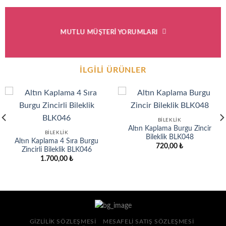
MUTLU MÜŞTERI YORUMLARI
İLGILI ÜRÜNLER
BILEKLIK
Altın Kaplama Burgu Zincir
BILEKLIK
Bileklik BLK048
Altın Kaplama 4 Sıra Burgu
720,00
₺
Zincirli Bileklik BLK046
1.700,00
₺
GIZLILIK SÖZLEŞMESI
MESAFELI SATIŞ SÖZLEŞMESI