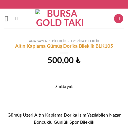
Skip
to
content
ANA SAYFA
/
BILEKLIK
/
DORIKA BILEKLIK
Altın Kaplama Gümüş Dorika Bileklik BLK105
500,00
₺
Stokta yok
Gümüş Üzeri Altın Kaplama Dorika İsim Yazılabilen Nazar
Boncuklu Günlük Spor Bileklik