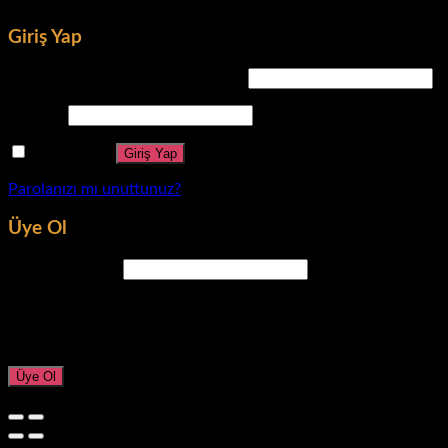
Giriş Yap
Kullanıcı adı veya e-posta adresi
*
Parola
*
Beni hatırla
Giriş Yap
Parolanızı mı unuttunuz?
Üye Ol
E-posta adresi
*
Yeni parola oluşturmanız için e-posta adresinize bir bağlantı gö
Kişisel verileriniz bu web sitesindeki deneyiminizi desteklemek
Üye Ol