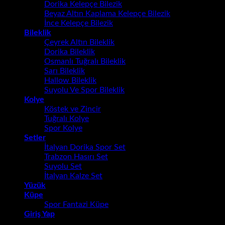
Dorika Kelepçe Bilezik
Beyaz Altın Kaplama Kelepçe Bilezik
İnce Kelepçe Bilezik
Bileklik
Çeyrek Altın Bileklik
Dorika Bileklik
Osmanlı Tuğralı Bileklik
Sarı Bileklik
Hallow Bileklik
Suyolu Ve Spor Bileklik
Kolye
Köstek ve Zincir
Tuğralı Kolye
Spor Kolye
Setler
İtalyan Dorika Spor Set
Trabzon Hasırı Set
Suyolu Set
İtalyan Kalze Set
Yüzük
Küpe
Spor Fantazi Küpe
Giriş Yap