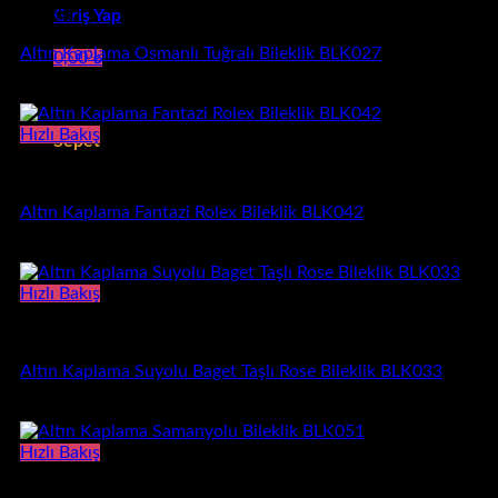
Bileklik
Giriş Yap
Altın Kaplama Osmanlı Tuğralı Bileklik BLK027
0,00
₺
1.380,00
₺
Sepetinizde ürün bulunmuyor.
Hızlı Bakış
Sepet
Bileklik
Sepetinizde ürün bulunmuyor.
Altın Kaplama Fantazi Rolex Bileklik BLK042
1.050,00
₺
Hızlı Bakış
Bileklik
Altın Kaplama Suyolu Baget Taşlı Rose Bileklik BLK033
620,00
₺
Hızlı Bakış
Bileklik