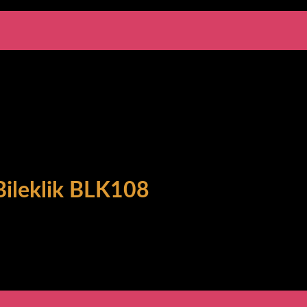
Bileklik BLK108
lik