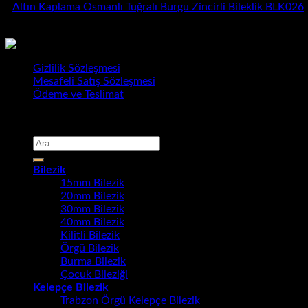
Altın Kaplama Osmanlı Tuğralı Burgu Zincirli Bileklik BLK026
1.220,00
₺
Gizlilik Sözleşmesi
Mesafeli Satış Sözleşmesi
Ödeme ve Teslimat
Copyright 2026 ©
Bursa Gold Takı
Ara:
Bilezik
15mm Bilezik
20mm Bilezik
30mm Bilezik
40mm Bilezik
Kilitli Bilezik
Örgü Bilezik
Burma Bilezik
Çocuk Bileziği
Kelepçe Bilezik
Trabzon Örgü Kelepçe Bilezik