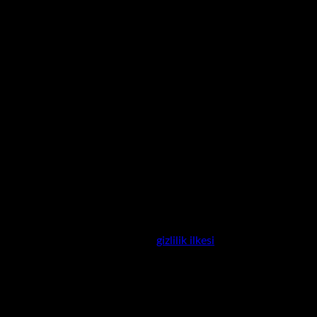
nderilecek.
, hesabınıza erişimi yönetmek ve
gizlilik ilkesi
sayfamızda açıklanan 