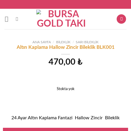
Skip
to
content
ANA SAYFA
/
BILEKLIK
/
SARI BILEKLIK
Altın Kaplama Hallow Zincir Bileklik BLK001
470,00
₺
Stokta yok
24 Ayar Altın Kaplama Fantazi Hallow Zincir Bileklik