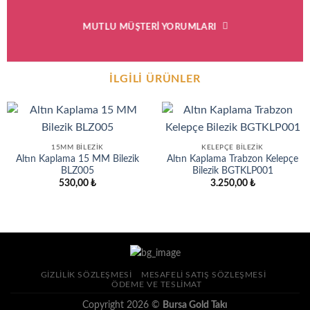
MUTLU MÜŞTERI YORUMLARI
İLGILI ÜRÜNLER
15MM BILEZIK
KELEPÇE BILEZIK
Altın Kaplama 15 MM Bilezik
Altın Kaplama Trabzon Kelepçe
BLZ005
Bilezik BGTKLP001
530,00
₺
3.250,00
₺
GIZLILIK SÖZLEŞMESI
MESAFELI SATIŞ SÖZLEŞMESI
ÖDEME VE TESLIMAT
Copyright 2026 ©
Bursa Gold Takı