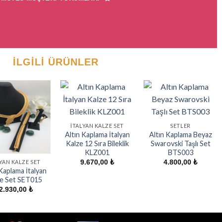
İLGILI ÜRÜNLER
İTALYAN KALZE SET
SETLER
Altın Kaplama İtalyan
Altın Kaplama Beyaz
Kalze 12 Sıra Bileklik
Swarovski Taşlı Set
KLZ001
BTS003
9.670,00
₺
4.800,00
₺
YAN KALZE SET
Kaplama İtalyan
e Set SET015
2.930,00
₺