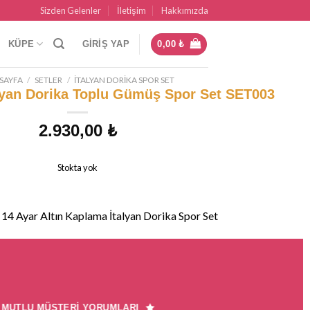
Sizden Gelenler
İletişim
Hakkımızda
KÜPE
GIRIŞ YAP
0,00
₺
SAYFA
/
SETLER
/
İTALYAN DORIKA SPOR SET
alyan Dorika Toplu Gümüş Spor Set SET003
2.930,00
₺
Stokta yok
14 Ayar Altın Kaplama İtalyan Dorika Spor Set
MUTLU MÜŞTERI YORUMLARI